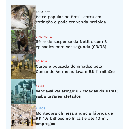
ZONA PET
Peixe popular no Brasil entra em
extinção e pode ter venda proibida
CINEINSITE
Série de suspense da Netflix com 8
episódios para ver segunda (03/08)
POLÍCIA
Clube e pousada dominados pelo
Comando Vermelho lavam R$ 11 milhões
BAHIA
Vendaval vai atingir 86 cidades da Bahia;
saiba lugares afetados
AUTOS
Montadora chinesa anuncia fábrica de
R$ 4,6 bilhões no Brasil e até 10 mil
empregos