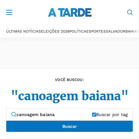
Últimas notícias
ÚLTIMAS NOTÍCIAS
ELEIÇÕES 2026
POLÍTICA
ESPORTES
SALVADOR
BAHIA
P
VOCÊ BUSCOU:
"canoagem baiana"
Buscar por tag
Buscar