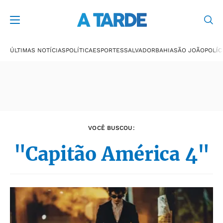
Últimas notícias
ÚLTIMAS NOTÍCIAS
POLÍTICA
ESPORTES
SALVADOR
BAHIA
SÃO JOÃO
POLÍC
VOCÊ BUSCOU:
"Capitão América 4"