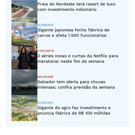
Praia do Nordeste terá resort de luxo
com investimento milionário
ECONOMIA
Gigante japonesa fecha fábrica de
carros e afeta 1.500 funcionários
CINEINSITE
3 séries novas e curtas da Netflix para
maratonar neste fim de semana
SALVADOR
Salvador tem alerta para chuvas
intensas; confira previsão da semana
ECONOMIA
Gigante do agro faz investimento e
anuncia fábrica de R$ 100 milhões