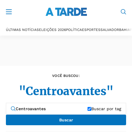
Últimas notícias
ÚLTIMAS NOTÍCIAS
ELEIÇÕES 2026
POLÍTICA
ESPORTES
SALVADOR
BAHIA
P
VOCÊ BUSCOU:
"Centroavantes"
Buscar por tag
Buscar