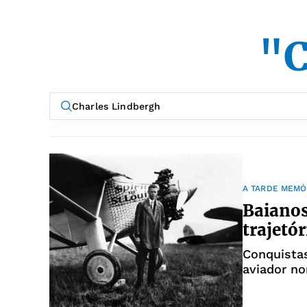
"C
A TARDE MEMÓ
Baianos
trajetór
Conquistas
aviador no
movimenta
1930