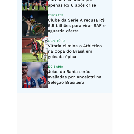
apenas R$ 6 após crise
ESPORTES
Clube da Série A recusa R$
6,9 bilhões para virar SAF e
aguarda oferta
E.C.VITÓRIA
Vitória elimina o Athletico
na Copa do Brasil em
goleada épica
E.C.BAHIA
Joias do Bahia serão
avaliadas por Ancelotti na
Seleção Brasileira