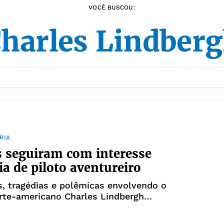
VOCÊ BUSCOU:
harles Lindber
RIA
 seguiram com interesse
ia de piloto aventureiro
, tragédias e polêmicas envolvendo o
rte-americano Charles Lindbergh
ram o noticiário de A TARDE nos anos