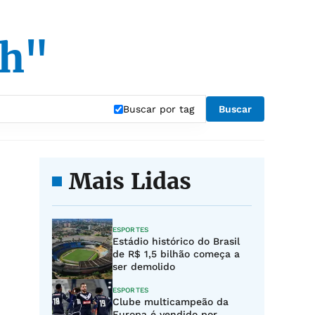
gh"
Buscar por tag
Buscar
Mais Lidas
ESPORTES
Estádio histórico do Brasil
de R$ 1,5 bilhão começa a
ser demolido
ESPORTES
Clube multicampeão da
Europa é vendido por