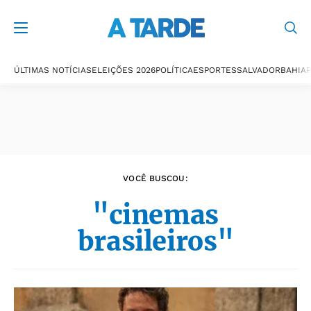
Últimas notícias
ÚLTIMAS NOTÍCIAS
ELEIÇÕES 2026
POLÍTICA
ESPORTES
SALVADOR
BAHIA
P
VOCÊ BUSCOU:
"cinemas
brasileiros"