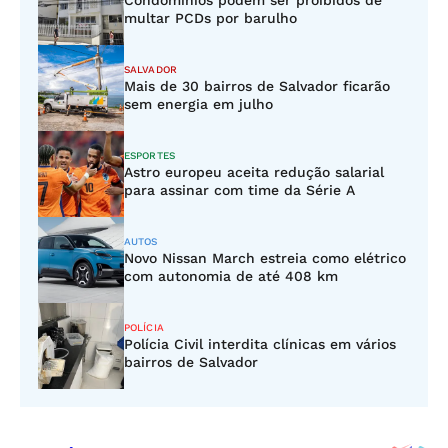
Condomínios podem ser proibidos de
multar PCDs por barulho
SALVADOR
Mais de 30 bairros de Salvador ficarão
sem energia em julho
ESPORTES
Astro europeu aceita redução salarial
para assinar com time da Série A
AUTOS
Novo Nissan March estreia como elétrico
com autonomia de até 408 km
POLÍCIA
Polícia Civil interdita clínicas em vários
bairros de Salvador