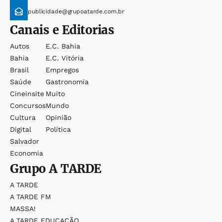
publicidade@grupoatarde.com.br
Canais e Editorias
Autos
E.c. Bahia
Bahia
E.c. Vitória
Brasil
Empregos
Saúde
Gastronomia
Cineinsite
Muito
Concursos
Mundo
Cultura
Opinião
Digital
Política
Salvador
Economia
Grupo
A TARDE
A TARDE
A TARDE FM
MASSA!
A TARDE EDUCAÇÃO