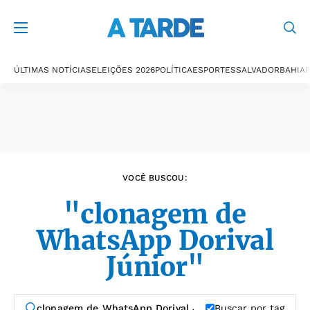
Últimas notícias
ÚLTIMAS NOTÍCIAS
ELEIÇÕES 2026
POLÍTICA
ESPORTES
SALVADOR
BAHIA
P
VOCÊ BUSCOU:
"clonagem de
WhatsApp Dorival
Júnior"
Buscar por tag