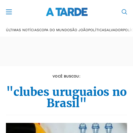
Últimas notícias
ÚLTIMAS NOTÍCIAS
COPA DO MUNDO
SÃO JOÃO
POLÍTICA
SALVADOR
POLÍC
VOCÊ BUSCOU:
"clubes uruguaios no
Brasil"