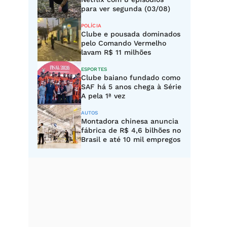
para ver segunda (03/08)
POLÍCIA
Clube e pousada dominados
pelo Comando Vermelho
lavam R$ 11 milhões
ESPORTES
Clube baiano fundado como
SAF há 5 anos chega à Série
A pela 1ª vez
AUTOS
Montadora chinesa anuncia
fábrica de R$ 4,6 bilhões no
Brasil e até 10 mil empregos