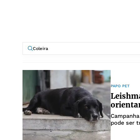
PAPO PET
Leishma
orienta
Campanha 
pode ser t