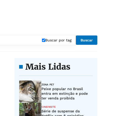
Buscar por tag
Buscar
Mais Lidas
ZONA PET
Peixe popular no Brasil
entra em extinção e pode
ter venda proibida
CINEINSITE
Série de suspense da
Netflix com 8 episódios