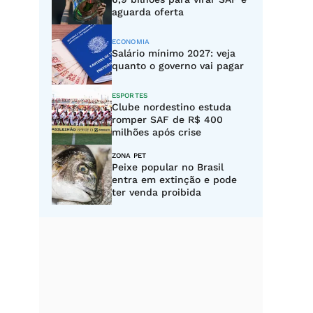
aguarda oferta
ECONOMIA
Salário mínimo 2027: veja
quanto o governo vai pagar
ESPORTES
Clube nordestino estuda
romper SAF de R$ 400
milhões após crise
ZONA PET
Peixe popular no Brasil
entra em extinção e pode
ter venda proibida