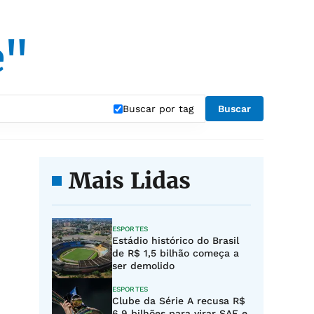
e"
Buscar por tag
Buscar
Mais Lidas
ESPORTES
Estádio histórico do Brasil
de R$ 1,5 bilhão começa a
ser demolido
ESPORTES
Clube da Série A recusa R$
6,9 bilhões para virar SAF e