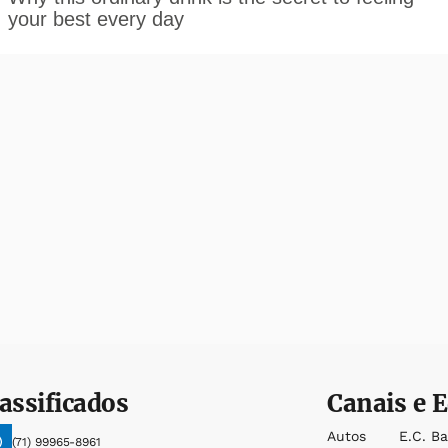
assificados
Canais e E
Autos
E.c. B
(71) 99965-8961