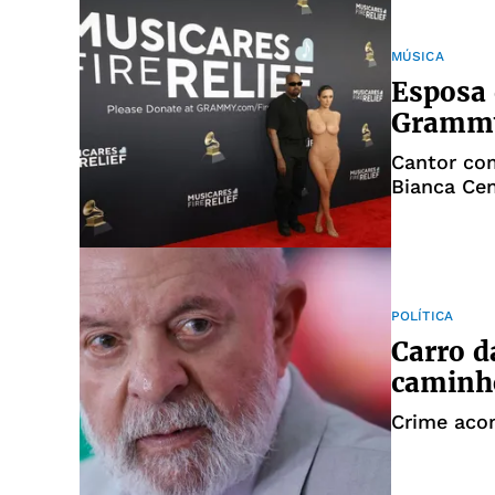
MÚSICA
Esposa 
Grammy
Cantor co
Bianca Cen
POLÍTICA
Carro d
caminho
Crime acon