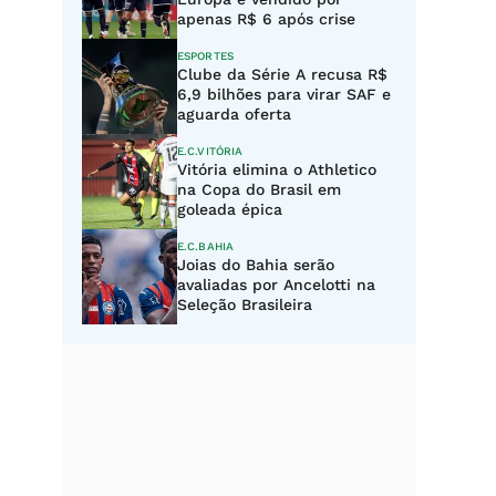
apenas R$ 6 após crise
ESPORTES
Clube da Série A recusa R$
6,9 bilhões para virar SAF e
aguarda oferta
E.C.VITÓRIA
Vitória elimina o Athletico
na Copa do Brasil em
goleada épica
E.C.BAHIA
Joias do Bahia serão
avaliadas por Ancelotti na
Seleção Brasileira