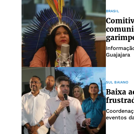
BRASIL
Comitiv
comunid
garimp
Informação
Guajajara
SUL BAIANO
Baixa a
frustra
Coordenaç
eventos da