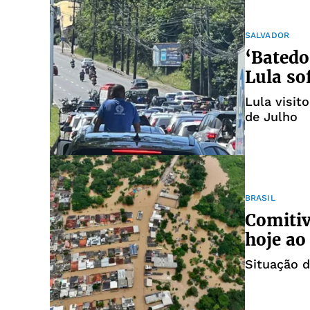
SALVADOR
‘Batedo
Lula so
Lula visit
de Julho
BRASIL
Comitiv
hoje ao
Situação d