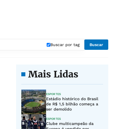
Buscar por tag
Buscar
Mais Lidas
ESPORTES
Estádio histórico do Brasil
de R$ 1,5 bilhão começa a
ser demolido
ESPORTES
Clube multicampeão da
Europa é vendido por