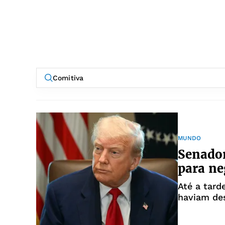
MUNDO
Senado
para ne
Até a tard
haviam de