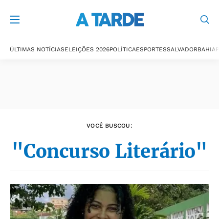
Últimas notícias
ÚLTIMAS NOTÍCIAS
ELEIÇÕES 2026
POLÍTICA
ESPORTES
SALVADOR
BAHIA
P
VOCÊ BUSCOU:
"Concurso Literário"