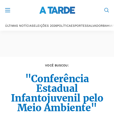
Últimas notícias
ÚLTIMAS NOTÍCIAS
ELEIÇÕES 2026
POLÍTICA
ESPORTES
SALVADOR
BAHIA
P
VOCÊ BUSCOU:
"Conferência
Estadual
Infantojuvenil pelo
Meio Ambiente"