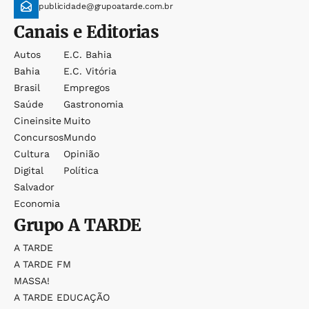
publicidade@grupoatarde.com.br
Canais e Editorias
Autos
E.c. Bahia
Bahia
E.c. Vitória
Brasil
Empregos
Saúde
Gastronomia
Cineinsite
Muito
Concursos
Mundo
Cultura
Opinião
Digital
Política
Salvador
Economia
Grupo
A TARDE
A TARDE
A TARDE FM
MASSA!
A TARDE EDUCAÇÃO