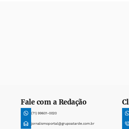
Fale com a Redação
Cl
(71) 99601-0020
jornalismoportal@grupoatarde.com.br