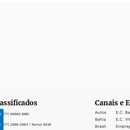
assificados
Canais e E
Autos
E.c. B
(71) 99965-8961
Bahia
E.c. Vi
(71) 2886-2683 / Ramal 8526
Brasil
Empre