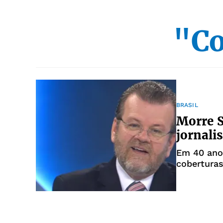
"Co
BRASIL
Morre S
jornali
Em 40 anos
coberturas