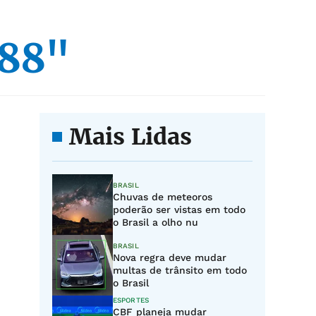
988"
Mais Lidas
BRASIL
Chuvas de meteoros
poderão ser vistas em todo
o Brasil a olho nu
BRASIL
Nova regra deve mudar
multas de trânsito em todo
o Brasil
ESPORTES
CBF planeja mudar