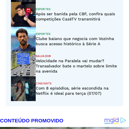
ESPORTES
Após ser banida pela CBF, confira quais
competições CazéTV transmitirá
ESPORTES
Clube baiano que negocia com Vozinha
busca acesso histórico à Série A
SALVADOR
Velocidade na Paralela vai mudar?
Transalvador bate o martelo sobre limite
na avenida
CINEINSITE
Com 8 episódios, série escondida na
Netflix é ideal para terça (07/07)