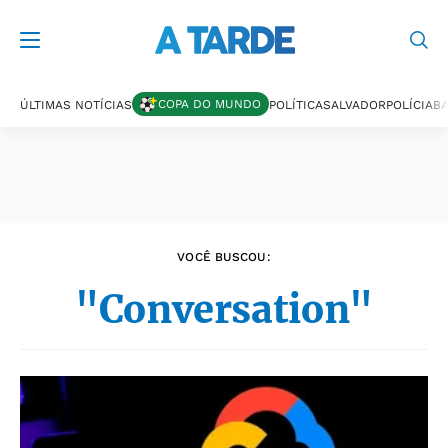
Últimas notícias
COPA DO MUNDO
ÚLTIMAS NOTÍCIAS
POLÍTICA
SALVADOR
POLÍCIA
BA
VOCÊ BUSCOU:
"Conversation"