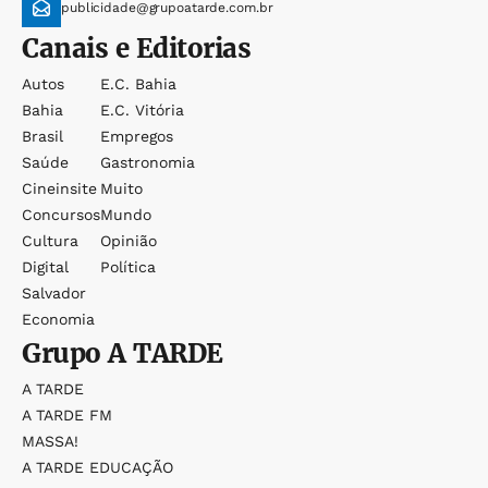
publicidade@grupoatarde.com.br
Canais e Editorias
Autos
E.c. Bahia
Bahia
E.c. Vitória
Brasil
Empregos
Saúde
Gastronomia
Cineinsite
Muito
Concursos
Mundo
Cultura
Opinião
Digital
Política
Salvador
Economia
Grupo
A TARDE
A TARDE
A TARDE FM
MASSA!
A TARDE EDUCAÇÃO