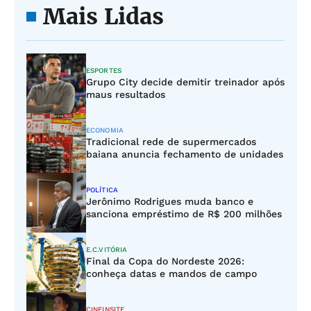
Mais Lidas
ESPORTES
Grupo City decide demitir treinador após
maus resultados
ECONOMIA
Tradicional rede de supermercados
baiana anuncia fechamento de unidades
POLÍTICA
Jerônimo Rodrigues muda banco e
sanciona empréstimo de R$ 200 milhões
E.C.VITÓRIA
Final da Copa do Nordeste 2026:
conheça datas e mandos de campo
CINEINSITE