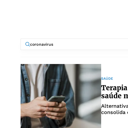
SAÚDE
Terapia
saúde 
Alternativ
consolida 
acessível