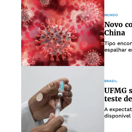
MUNDO
Novo co
China
Tipo enco
espalhar 
BRASIL
UFMG se
teste d
A expectat
disponível