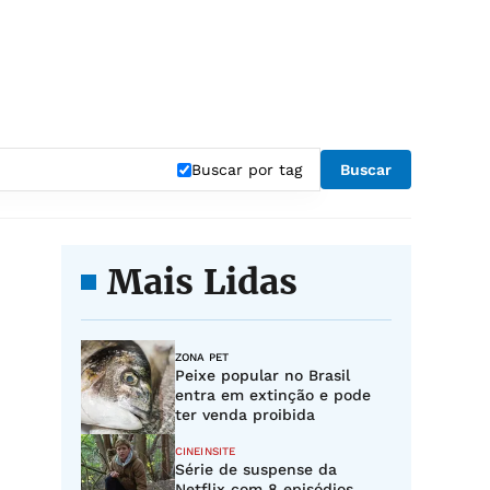
Buscar por tag
Buscar
Mais Lidas
ZONA PET
Peixe popular no Brasil
entra em extinção e pode
ter venda proibida
CINEINSITE
Série de suspense da
Netflix com 8 episódios