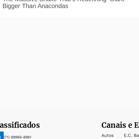
assificados
Canais e E
Autos
E.c. B
(71) 99965-8961