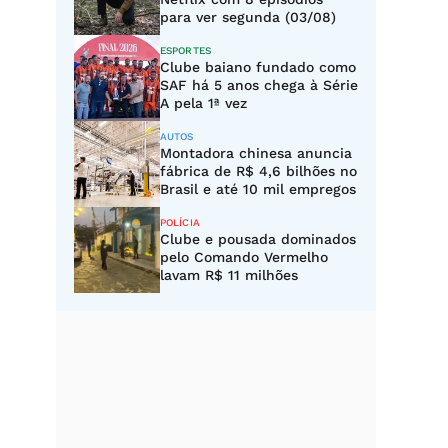
para ver segunda (03/08)
ESPORTES
Clube baiano fundado como
SAF há 5 anos chega à Série
A pela 1ª vez
AUTOS
Montadora chinesa anuncia
fábrica de R$ 4,6 bilhões no
Brasil e até 10 mil empregos
POLÍCIA
Clube e pousada dominados
pelo Comando Vermelho
lavam R$ 11 milhões