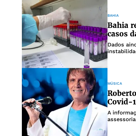
BAHIA
Bahia r
casos d
Dados aind
instabilid
MÚSICA
Roberto
Covid-1
A informaç
assessoria