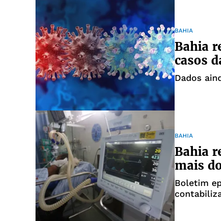
BAHIA
Bahia r
casos d
Dados aind
BAHIA
Bahia r
mais do
Boletim ep
contabiliz
357.835 em