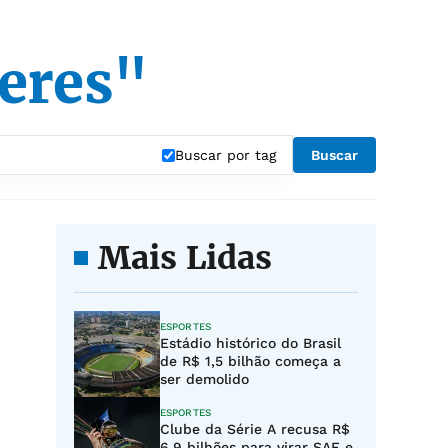
eres"
Buscar por tag
Buscar
Mais Lidas
ESPORTES
Estádio histórico do Brasil
de R$ 1,5 bilhão começa a
ser demolido
ESPORTES
Clube da Série A recusa R$
6,9 bilhões para virar SAF e