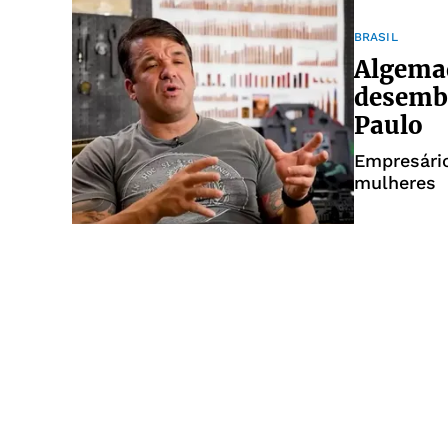
BRASIL
Algema
desemba
Paulo
Empresário
mulheres