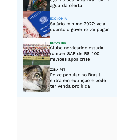
aguarda oferta
ECONOMIA
Salário mínimo 2027: veja
quanto o governo vai pagar
ESPORTES
Clube nordestino estuda
romper SAF de R$ 400
milhões após crise
ZONA PET
Peixe popular no Brasil
entra em extinção e pode
ter venda proibida