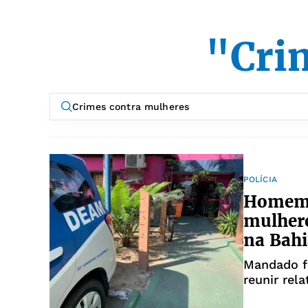
"Cri
POLÍCIA
Homem é
mulhere
na Bahi
Mandado f
reunir rel