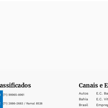
assificados
Canais e E
Autos
E.c. B
(71) 99965-8961
Bahia
E.c. Vi
(71) 2886-2683 / Ramal 8526
Brasil
Empre