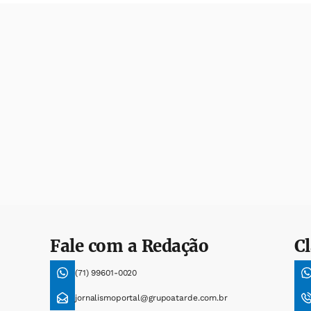
Fale com a Redação
Cl
(71) 99601-0020
jornalismoportal@grupoatarde.com.br