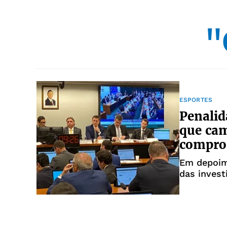
"
ESPORTES
Penalid
que cam
compro
Em depoime
das invest