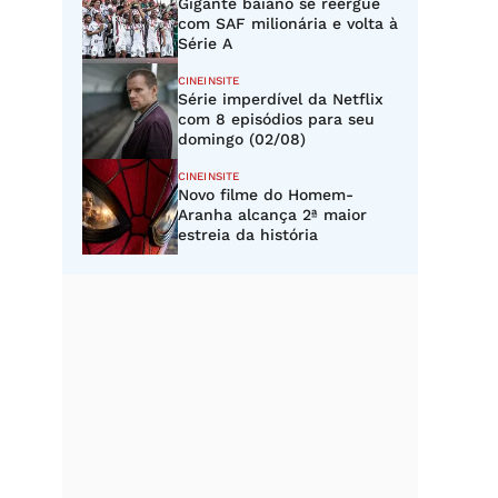
Gigante baiano se reergue
com SAF milionária e volta à
Série A
CINEINSITE
Série imperdível da Netflix
com 8 episódios para seu
domingo (02/08)
CINEINSITE
Novo filme do Homem-
Aranha alcança 2ª maior
estreia da história