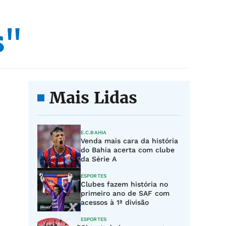
s"
Mais Lidas
E.C.BAHIA
Venda mais cara da história
do Bahia acerta com clube
da Série A
ESPORTES
Clubes fazem história no
primeiro ano de SAF com
acessos à 1ª divisão
ESPORTES