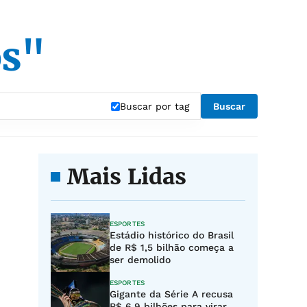
os"
Buscar por tag
Buscar
Mais Lidas
ESPORTES
Estádio histórico do Brasil
de R$ 1,5 bilhão começa a
ser demolido
ESPORTES
Gigante da Série A recusa
R$ 6,9 bilhões para virar