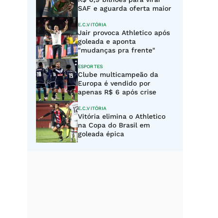
SAF e aguarda oferta maior
E.C.VITÓRIA
Jair provoca Athletico após
goleada e aponta
"mudanças pra frente"
ESPORTES
Clube multicampeão da
Europa é vendido por
apenas R$ 6 após crise
E.C.VITÓRIA
Vitória elimina o Athletico
na Copa do Brasil em
goleada épica