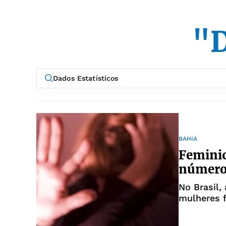
"D
BAHIA
Feminic
números
No Brasil,
mulheres 