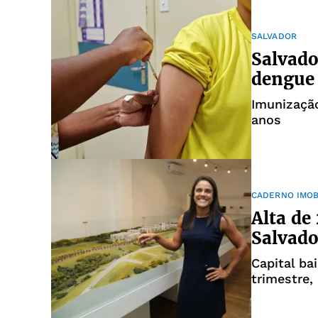
SALVADOR
Salvado
dengue 
Imunização
anos
CADERNO IMOB
Alta d
Salvado
Capital ba
trimestre,