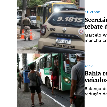
SALVADOR
Secretá
rebate 
Marcelo W
mancha cr
BAHIA
Bahia r
veículo
Balanço do
redução d