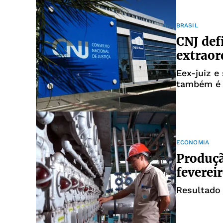
BRASIL
CNJ def
extraor
Eex-juiz e
também é 
ECONOMIA
Produçã
feverei
Resultado