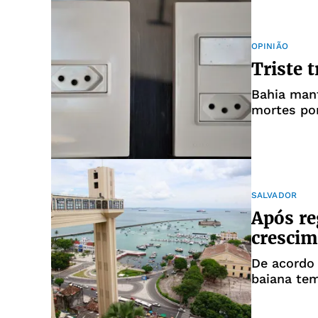
OPINIÃO
Triste 
Bahia man
mortes por
SALVADOR
Após re
crescim
De acordo 
baiana tem