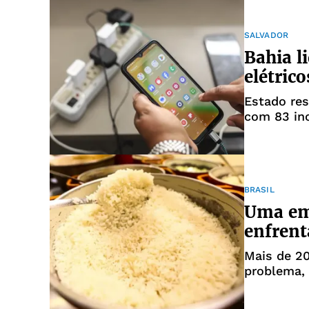
SALVADOR
Bahia l
elétrico
Estado respon
com 83 in
2023
BRASIL
Uma em 
enfrent
Mais de 2
problema, 