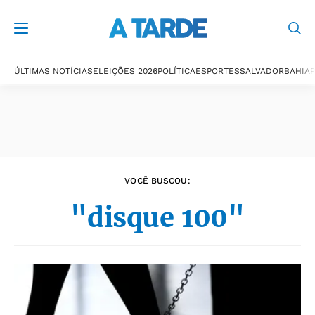
Últimas notícias
ÚLTIMAS NOTÍCIAS
ELEIÇÕES 2026
POLÍTICA
ESPORTES
SALVADOR
BAHIA
P
VOCÊ BUSCOU:
"disque 100"