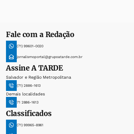
Fale com a Redação
(71) 99601-0020
jornalismoportal@grupoatarde.com.br
Assine
A TARDE
Salvador e Região Metropolitana
(71) 2886-1613
Demais localidades
71 2886-1613
Classificados
(71) 99965-8961