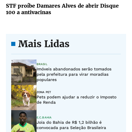
STF proíbe Damares Alves de abrir Disque
100 a antivacinas
Mais Lidas
BRASIL
Imóveis abandonados serão tomados
pela prefeitura para virar moradias
populares
ZONA PET
Pets podem ajudar a reduzir o Imposto
de Renda
E.C.BAHIA
Joia do Bahia de R$ 1,2 bilhão é
convocada para Seleção Brasileira