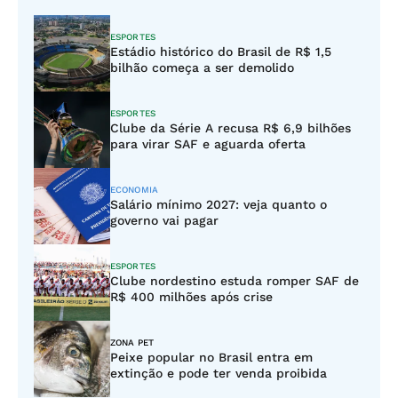
ESPORTES
Estádio histórico do Brasil de R$ 1,5
bilhão começa a ser demolido
ESPORTES
Clube da Série A recusa R$ 6,9 bilhões
para virar SAF e aguarda oferta
ECONOMIA
Salário mínimo 2027: veja quanto o
governo vai pagar
ESPORTES
Clube nordestino estuda romper SAF de
R$ 400 milhões após crise
ZONA PET
Peixe popular no Brasil entra em
extinção e pode ter venda proibida