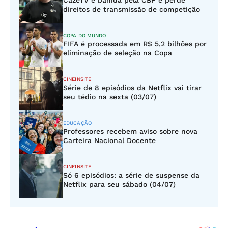
CazéTV é banida pela CBF e perde
direitos de transmissão de competição
COPA DO MUNDO
FIFA é processada em R$ 5,2 bilhões por
eliminação de seleção na Copa
CINEINSITE
Série de 8 episódios da Netflix vai tirar
seu tédio na sexta (03/07)
EDUCAÇÃO
Professores recebem aviso sobre nova
Carteira Nacional Docente
CINEINSITE
Só 6 episódios: a série de suspense da
Netflix para seu sábado (04/07)