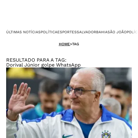
ÚLTIMAS NOTÍCIAS
POLÍTICA
ESPORTES
SALVADOR
BAHIA
SÃO JOÃO
POLÍC
HOME
>
TAG
RESULTADO PARA A TAG:
Dorival Júnior golpe WhatsApp