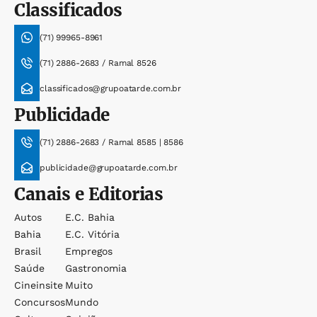
Classificados
(71) 99965-8961
(71) 2886-2683 / Ramal 8526
classificados@grupoatarde.com.br
Publicidade
(71) 2886-2683 / Ramal 8585 | 8586
publicidade@grupoatarde.com.br
Canais e Editorias
Autos
E.c. Bahia
Bahia
E.c. Vitória
Brasil
Empregos
Saúde
Gastronomia
Cineinsite
Muito
Concursos
Mundo