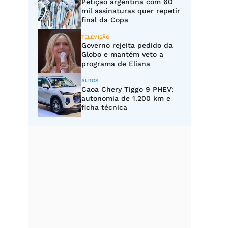
Petição argentina com 60
mil assinaturas quer repetir
final da Copa
TELEVISÃO
Governo rejeita pedido da
Globo e mantém veto a
programa de Eliana
AUTOS
Caoa Chery Tiggo 9 PHEV:
autonomia de 1.200 km e
ficha técnica