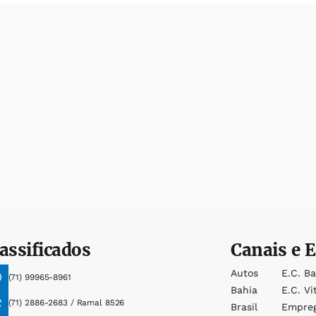
assificados
Canais e E
Autos
E.c. B
(71) 99965-8961
Bahia
E.c. Vi
(71) 2886-2683 / Ramal 8526
Brasil
Empre