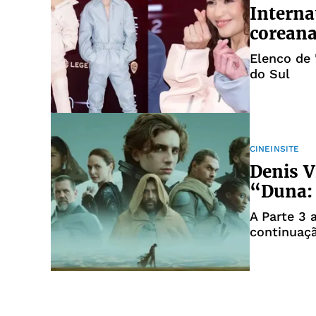
Interna
corean
Elenco de 
do Sul
CINEINSITE
Denis V
“Duna: 
A Parte 3 
continuaçã