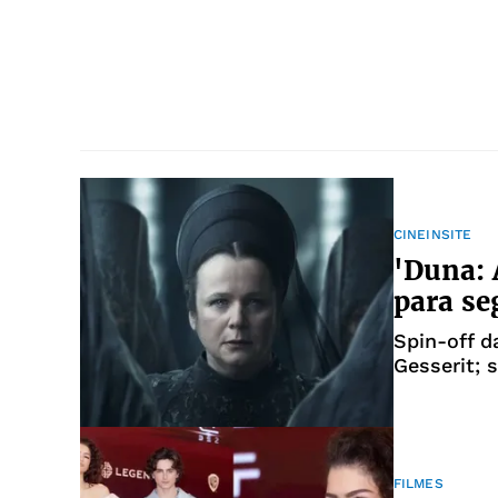
CINEINSITE
'Duna: 
para s
Spin-off d
Gesserit; 
trama
FILMES