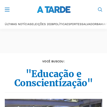
Últimas notícias
ÚLTIMAS NOTÍCIAS
ELEIÇÕES 2026
POLÍTICA
ESPORTES
SALVADOR
BAHIA
P
VOCÊ BUSCOU:
"Educação e
Conscientização"