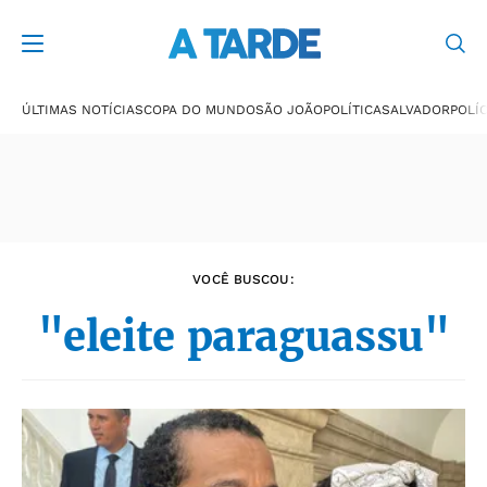
Últimas notícias
ÚLTIMAS NOTÍCIAS
COPA DO MUNDO
SÃO JOÃO
POLÍTICA
SALVADOR
POLÍC
VOCÊ BUSCOU:
"eleite paraguassu"