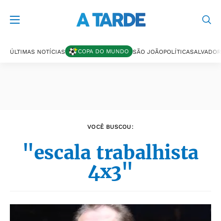
Últimas notícias
COPA DO MUNDO
ÚLTIMAS NOTÍCIAS
SÃO JOÃO
POLÍTICA
SALVADOR
VOCÊ BUSCOU:
"escala trabalhista
4x3"