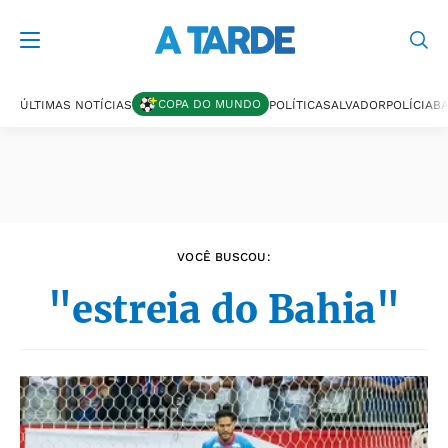
Últimas notícias
COPA DO MUNDO
ÚLTIMAS NOTÍCIAS
POLÍTICA
SALVADOR
POLÍCIA
BA
VOCÊ BUSCOU:
"estreia do Bahia"