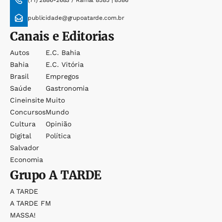
(71) 2886-2683 / Ramal 8585 | 8586
publicidade@grupoatarde.com.br
Canais e Editorias
Autos
E.c. Bahia
Bahia
E.c. Vitória
Brasil
Empregos
Saúde
Gastronomia
Cineinsite
Muito
Concursos
Mundo
Cultura
Opinião
Digital
Política
Salvador
Economia
Grupo
A TARDE
A TARDE
A TARDE FM
MASSA!