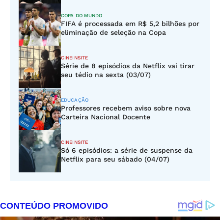
COPA DO MUNDO
FIFA é processada em R$ 5,2 bilhões por
eliminação de seleção na Copa
CINEINSITE
Série de 8 episódios da Netflix vai tirar
seu tédio na sexta (03/07)
EDUCAÇÃO
Professores recebem aviso sobre nova
Carteira Nacional Docente
CINEINSITE
Só 6 episódios: a série de suspense da
Netflix para seu sábado (04/07)