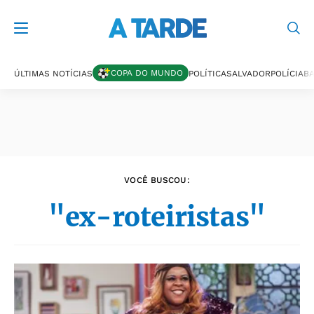
Últimas notícias
COPA DO MUNDO
ÚLTIMAS NOTÍCIAS
POLÍTICA
SALVADOR
POLÍCIA
BA
VOCÊ BUSCOU:
"ex-roteiristas"