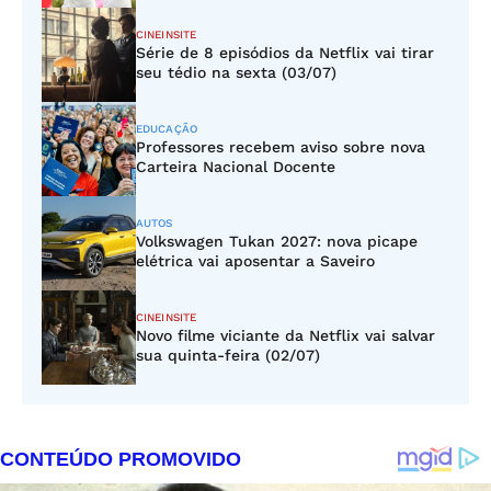
CINEINSITE
Série de 8 episódios da Netflix vai tirar
seu tédio na sexta (03/07)
EDUCAÇÃO
Professores recebem aviso sobre nova
Carteira Nacional Docente
AUTOS
Volkswagen Tukan 2027: nova picape
elétrica vai aposentar a Saveiro
CINEINSITE
Novo filme viciante da Netflix vai salvar
sua quinta-feira (02/07)