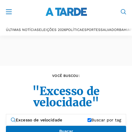
Últimas notícias
ÚLTIMAS NOTÍCIAS
ELEIÇÕES 2026
POLÍTICA
ESPORTES
SALVADOR
BAHIA
P
VOCÊ BUSCOU:
"Excesso de
velocidade"
Buscar por tag
Buscar