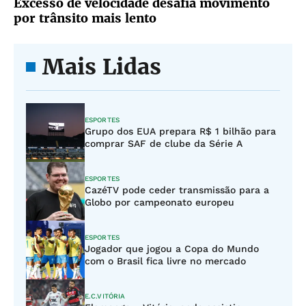
Excesso de velocidade desafia movimento
por trânsito mais lento
Mais Lidas
ESPORTES
Grupo dos EUA prepara R$ 1 bilhão para
comprar SAF de clube da Série A
ESPORTES
CazéTV pode ceder transmissão para a
Globo por campeonato europeu
ESPORTES
Jogador que jogou a Copa do Mundo
com o Brasil fica livre no mercado
E.C.VITÓRIA