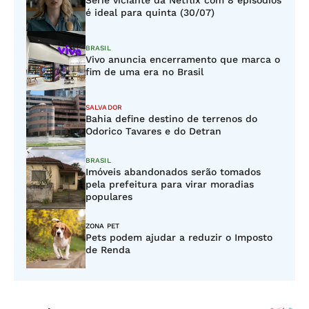
Série viciante da Netflix com 8 episódios
é ideal para quinta (30/07)
BRASIL
Vivo anuncia encerramento que marca o
fim de uma era no Brasil
SALVADOR
Bahia define destino de terrenos do
Odorico Tavares e do Detran
BRASIL
Imóveis abandonados serão tomados
pela prefeitura para virar moradias
populares
ZONA PET
Pets podem ajudar a reduzir o Imposto
de Renda