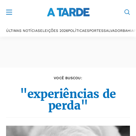
Últimas notícias
ÚLTIMAS NOTÍCIAS
ELEIÇÕES 2026
POLÍTICA
ESPORTES
SALVADOR
BAHIA
P
VOCÊ BUSCOU:
"experiências de
perda"