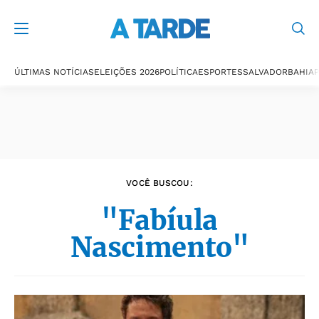
Últimas notícias
ÚLTIMAS NOTÍCIAS
ELEIÇÕES 2026
POLÍTICA
ESPORTES
SALVADOR
BAHIA
P
VOCÊ BUSCOU:
"Fabíula
Nascimento"