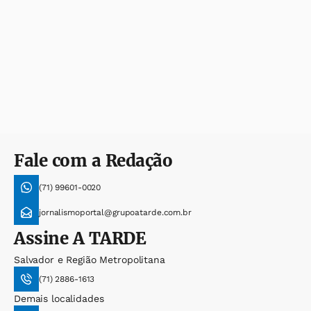
Fale com a Redação
(71) 99601-0020
jornalismoportal@grupoatarde.com.br
Assine
A TARDE
Salvador e Região Metropolitana
(71) 2886-1613
Demais localidades