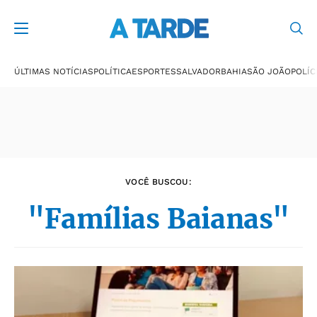
Últimas notícias
ÚLTIMAS NOTÍCIAS
POLÍTICA
ESPORTES
SALVADOR
BAHIA
SÃO JOÃO
POLÍC
VOCÊ BUSCOU:
"Famílias Baianas"