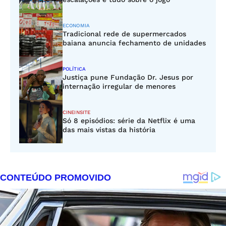
ECONOMIA
Tradicional rede de supermercados
baiana anuncia fechamento de unidades
POLÍTICA
Justiça pune Fundação Dr. Jesus por
internação irregular de menores
CINEINSITE
Só 8 episódios: série da Netflix é uma
das mais vistas da história