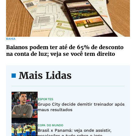
BAHIA
Baianos podem ter até de 65% de desconto
na conta de luz; veja se você tem direito
Mais Lidas
ESPORTES
Grupo City decide demitir treinador após
maus resultados
COPA DO MUNDO
Brasil x Panamá: veja onde assistir,
escalações e tudo sobre o jogo