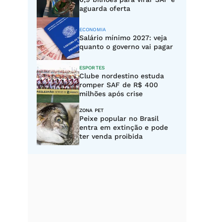
aguarda oferta
ECONOMIA
Salário mínimo 2027: veja
quanto o governo vai pagar
ESPORTES
Clube nordestino estuda
romper SAF de R$ 400
milhões após crise
ZONA PET
Peixe popular no Brasil
entra em extinção e pode
ter venda proibida