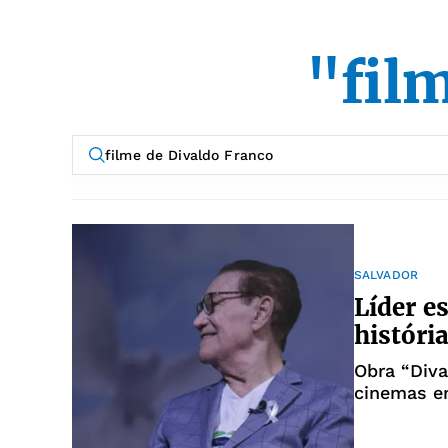
"fil
SALVADOR
Líder e
históri
Obra “Diva
cinemas e