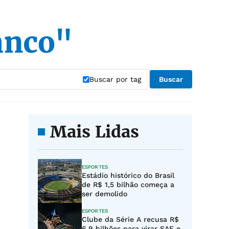
anco"
Buscar por tag
Buscar
Mais Lidas
ESPORTES
Estádio histórico do Brasil
de R$ 1,5 bilhão começa a
ser demolido
ESPORTES
Clube da Série A recusa R$
6,9 bilhões para virar SAF e