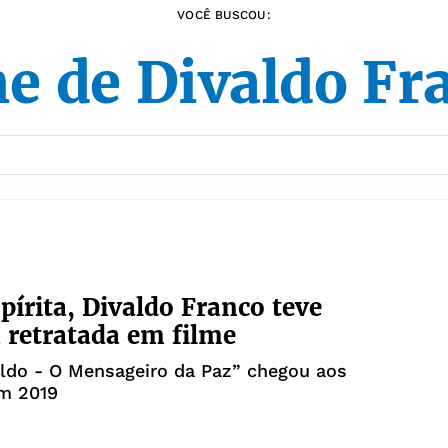
VOCÊ BUSCOU:
me de Divaldo Fr
spírita, Divaldo Franco teve
a retratada em filme
ldo - O Mensageiro da Paz” chegou aos
m 2019