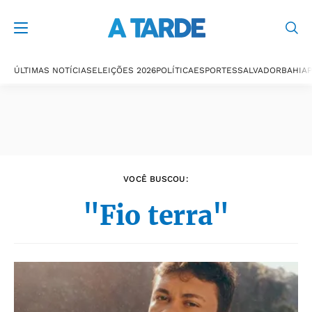
Últimas notícias
ÚLTIMAS NOTÍCIAS
ELEIÇÕES 2026
POLÍTICA
ESPORTES
SALVADOR
BAHIA
P
VOCÊ BUSCOU:
"Fio terra"