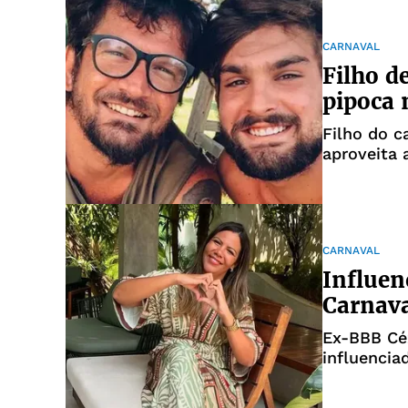
CARNAVAL
Filho d
pipoca 
Filho do c
aproveita 
da agitaçã
CARNAVAL
Influen
Carnava
Ex-BBB Cé
influencia
baiana