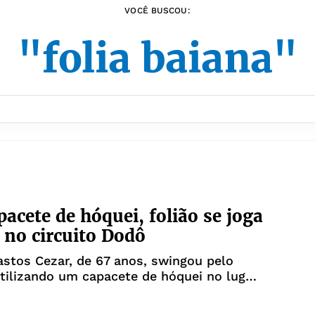
VOCÊ BUSCOU:
"folia baiana"
acete de hóquei, folião se joga
a no circuito Dodô
astos Cezar, de 67 anos, swingou pelo
tilizando um capacete de hóquei no lugar
onal boné