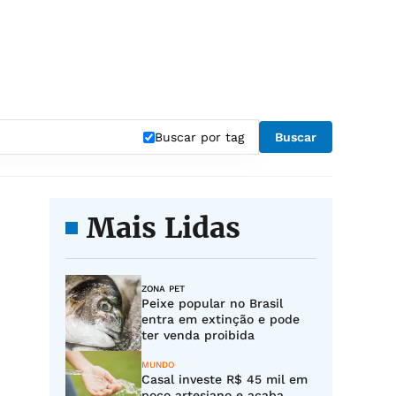
Buscar por tag
Buscar
Mais Lidas
ZONA PET
Peixe popular no Brasil
entra em extinção e pode
ter venda proibida
MUNDO
Casal investe R$ 45 mil em
poço artesiano e acaba