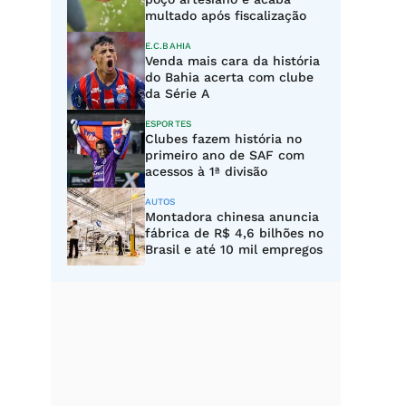
multado após fiscalização
E.C.BAHIA
Venda mais cara da história
do Bahia acerta com clube
da Série A
ESPORTES
Clubes fazem história no
primeiro ano de SAF com
acessos à 1ª divisão
AUTOS
Montadora chinesa anuncia
fábrica de R$ 4,6 bilhões no
Brasil e até 10 mil empregos