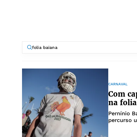
CARNAVAL
Com cap
na foli
Pernínio B
percurso u
do tradici