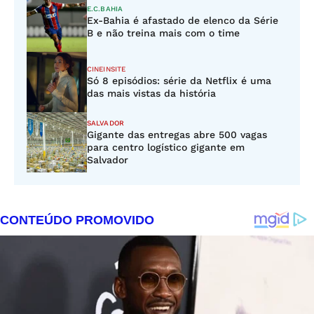
E.C.BAHIA
Ex-Bahia é afastado de elenco da Série
B e não treina mais com o time
CINEINSITE
Só 8 episódios: série da Netflix é uma
das mais vistas da história
SALVADOR
Gigante das entregas abre 500 vagas
para centro logístico gigante em
Salvador