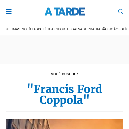
Últimas notícias
ÚLTIMAS NOTÍCIAS
POLÍTICA
ESPORTES
SALVADOR
BAHIA
SÃO JOÃO
POLÍC
VOCÊ BUSCOU:
"Francis Ford
Coppola"