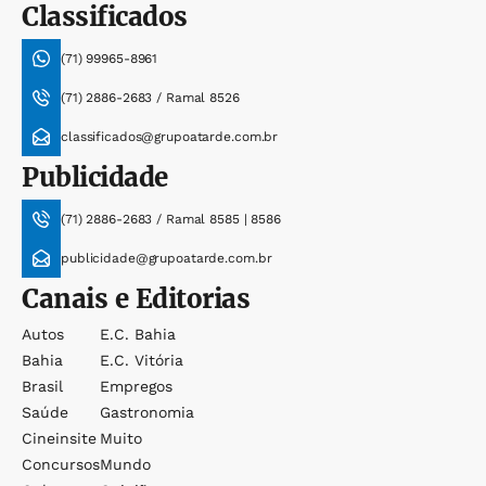
Classificados
(71) 99965-8961
(71) 2886-2683 / Ramal 8526
classificados@grupoatarde.com.br
Publicidade
(71) 2886-2683 / Ramal 8585 | 8586
publicidade@grupoatarde.com.br
Canais e Editorias
Autos
E.c. Bahia
Bahia
E.c. Vitória
Brasil
Empregos
Saúde
Gastronomia
Cineinsite
Muito
Concursos
Mundo