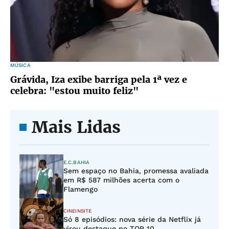
MÚSICA
Grávida, Iza exibe barriga pela 1ª vez e
celebra: "estou muito feliz"
Mais Lidas
E.C.BAHIA
Sem espaço no Bahia, promessa avaliada
em R$ 587 milhões acerta com o
Flamengo
CINEINSITE
Só 8 episódios: nova série da Netflix já
virou destaque no TOP 10