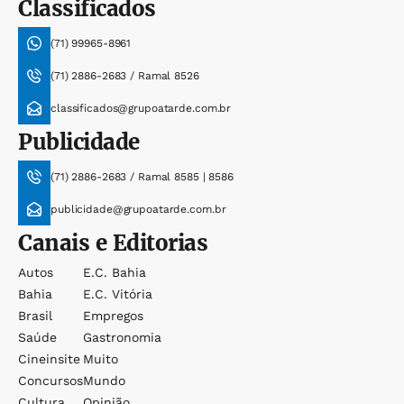
Classificados
(71) 99965-8961
(71) 2886-2683 / Ramal 8526
classificados@grupoatarde.com.br
Publicidade
(71) 2886-2683 / Ramal 8585 | 8586
publicidade@grupoatarde.com.br
Canais e Editorias
Autos
E.c. Bahia
Bahia
E.c. Vitória
Brasil
Empregos
Saúde
Gastronomia
Cineinsite
Muito
Concursos
Mundo
Cultura
Opinião