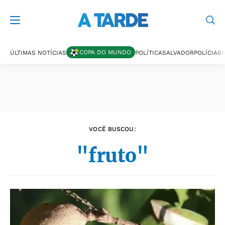
Últimas notícias
COPA DO MUNDO
ÚLTIMAS NOTÍCIAS
POLÍTICA
SALVADOR
POLÍCIA
BA
VOCÊ BUSCOU:
"fruto"