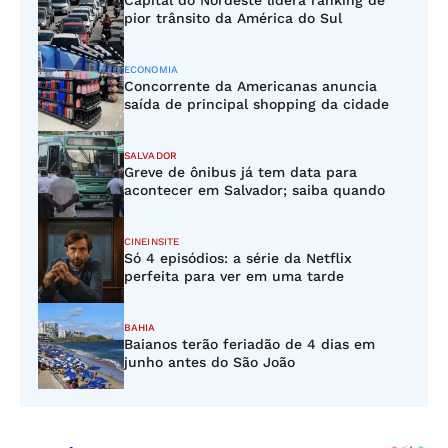
Capital do Nordeste lidera ranking de
pior trânsito da América do Sul
ECONOMIA
Concorrente da Americanas anuncia
saída de principal shopping da cidade
SALVADOR
Greve de ônibus já tem data para
acontecer em Salvador; saiba quando
CINEINSITE
Só 4 episódios: a série da Netflix
perfeita para ver em uma tarde
BAHIA
Baianos terão feriadão de 4 dias em
junho antes do São João