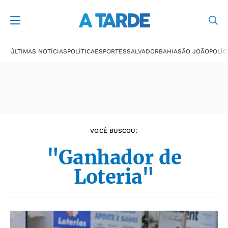
Últimas notícias
ÚLTIMAS NOTÍCIAS
POLÍTICA
ESPORTES
SALVADOR
BAHIA
SÃO JOÃO
POLÍC
VOCÊ BUSCOU:
"Ganhador de
Loteria"