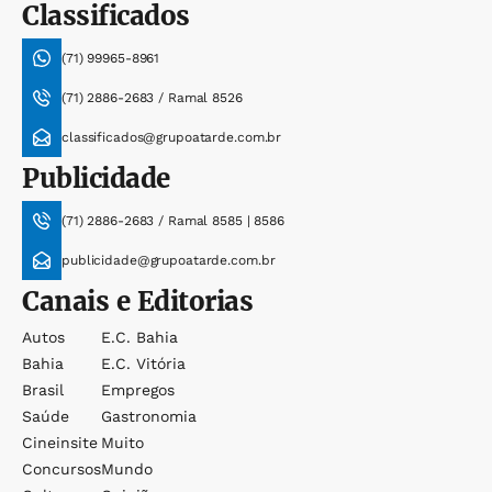
Classificados
(71) 99965-8961
(71) 2886-2683 / Ramal 8526
classificados@grupoatarde.com.br
Publicidade
(71) 2886-2683 / Ramal 8585 | 8586
publicidade@grupoatarde.com.br
Canais e Editorias
Autos
E.c. Bahia
Bahia
E.c. Vitória
Brasil
Empregos
Saúde
Gastronomia
Cineinsite
Muito
Concursos
Mundo