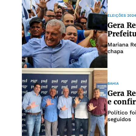
ELEIÇÕES 202
Gera Re
Prefeit
Mariana Re
chapa
BAHIA
Gera Re
e confi
Político f
seguidos