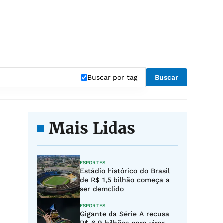
Buscar por tag
Buscar
Mais Lidas
ESPORTES
Estádio histórico do Brasil
de R$ 1,5 bilhão começa a
ser demolido
ESPORTES
Gigante da Série A recusa
R$ 6,9 bilhões para virar