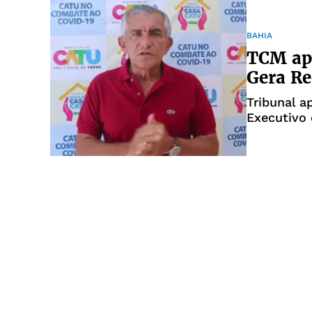
BAHIA
TCM apr
Gera R
Tribunal a
Executivo 