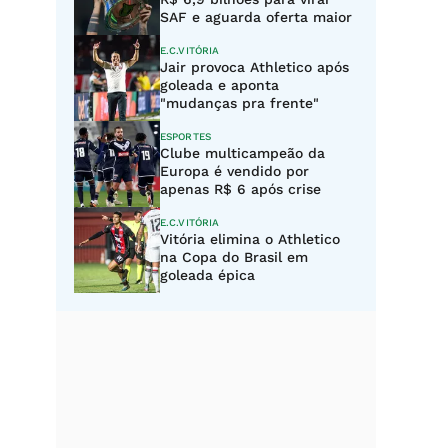
SAF e aguarda oferta maior
E.C.VITÓRIA
Jair provoca Athletico após
goleada e aponta
"mudanças pra frente"
ESPORTES
Clube multicampeão da
Europa é vendido por
apenas R$ 6 após crise
E.C.VITÓRIA
Vitória elimina o Athletico
na Copa do Brasil em
goleada épica