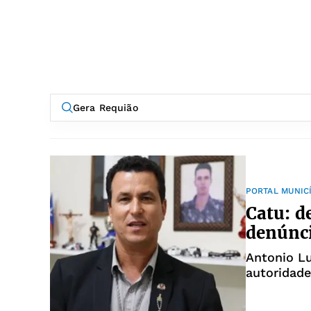
PORTAL MUNIC
Catu: d
denúnci
Antonio L
autoridade
contra ca