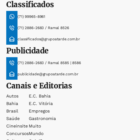
Classificados
(71) 99965-8961
(71) 2886-2683 / Ramal 8526
classificados@grupoatarde.com.br
Publicidade
(71) 2886-2683 / Ramal 8585 | 8586
publicidade@grupoatarde.com.br
Canais e Editorias
Autos
E.c. Bahia
Bahia
E.c. Vitória
Brasil
Empregos
Saúde
Gastronomia
Cineinsite
Muito
Concursos
Mundo