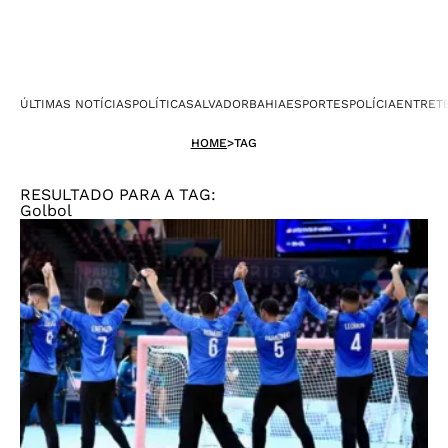
ÚLTIMAS NOTÍCIAS
POLÍTICA
SALVADOR
BAHIA
ESPORTES
POLÍCIA
ENTRET
HOME
>
TAG
RESULTADO PARA A TAG:
Golbol