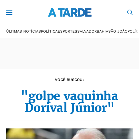
Últimas notícias
ÚLTIMAS NOTÍCIAS
POLÍTICA
ESPORTES
SALVADOR
BAHIA
SÃO JOÃO
POLÍC
VOCÊ BUSCOU:
"golpe vaquinha
Dorival Júnior"