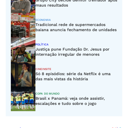
Grupo City decide demitir treinador após
maus resultados
ECONOMIA
Tradicional rede de supermercados
baiana anuncia fechamento de unidades
POLÍTICA
Justiça pune Fundação Dr. Jesus por
internação irregular de menores
CINEINSITE
Só 8 episódios: série da Netflix é uma
das mais vistas da história
COPA DO MUNDO
Brasil x Panamá: veja onde assistir,
escalações e tudo sobre o jogo