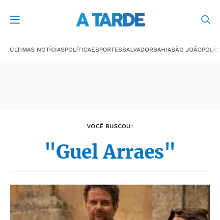
Últimas notícias
ÚLTIMAS NOTÍCIAS
POLÍTICA
ESPORTES
SALVADOR
BAHIA
SÃO JOÃO
POLÍC
VOCÊ BUSCOU:
"Guel Arraes"