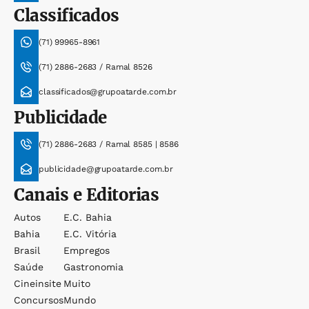
Classificados
(71) 99965-8961
(71) 2886-2683 / Ramal 8526
classificados@grupoatarde.com.br
Publicidade
(71) 2886-2683 / Ramal 8585 | 8586
publicidade@grupoatarde.com.br
Canais e Editorias
Autos
E.c. Bahia
Bahia
E.c. Vitória
Brasil
Empregos
Saúde
Gastronomia
Cineinsite
Muito
Concursos
Mundo