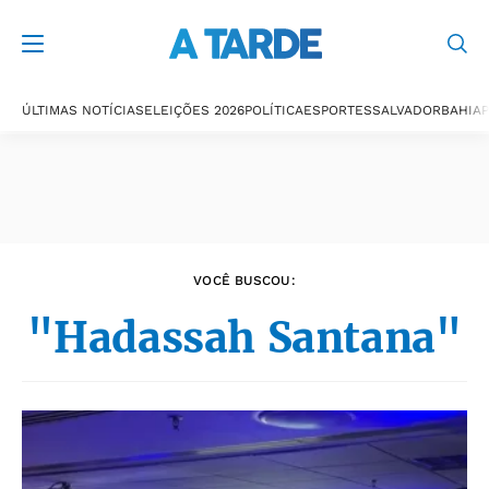
Últimas notícias
ÚLTIMAS NOTÍCIAS
ELEIÇÕES 2026
POLÍTICA
ESPORTES
SALVADOR
BAHIA
P
VOCÊ BUSCOU:
"Hadassah Santana"