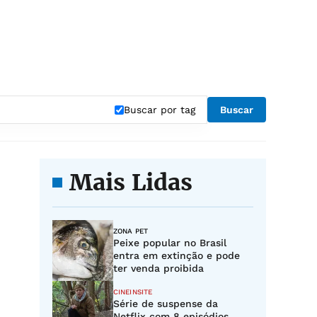
Buscar por tag
Buscar
Mais Lidas
ZONA PET
Peixe popular no Brasil
entra em extinção e pode
ter venda proibida
CINEINSITE
Série de suspense da
Netflix com 8 episódios