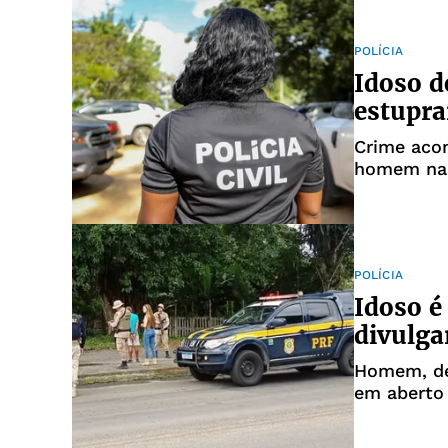
POLÍCIA
Idoso d
estupra
Crime aco
homem nam
POLÍCIA
Idoso é
divulga
Homem, de
em aberto