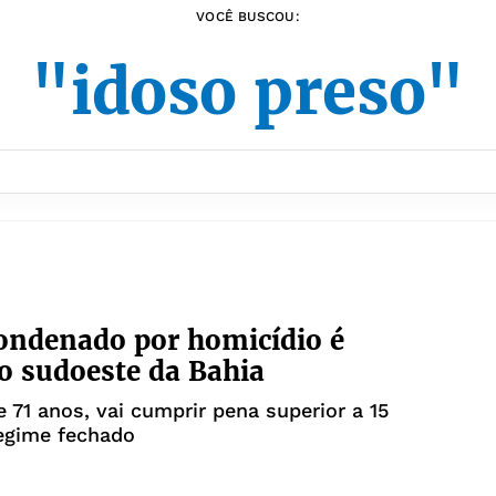
VOCÊ BUSCOU:
"idoso preso"
ondenado por homicídio é
o sudoeste da Bahia
mprir pena superior a 15
egime fechado