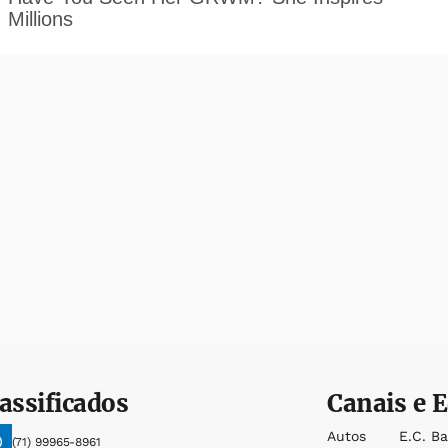
assificados
Canais e E
Autos
E.c. B
(71) 99965-8961