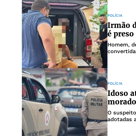
POLÍCIA
Irmão d
é preso
Homem, de 
convertida
POLÍCIA
Idoso a
morado
O suspeito
adotadas a