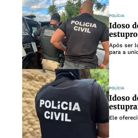
POLÍCIA
Idoso d
estupro
Após ser l
para a uni
POLÍCIA
Idoso d
estupra
Ele oferec