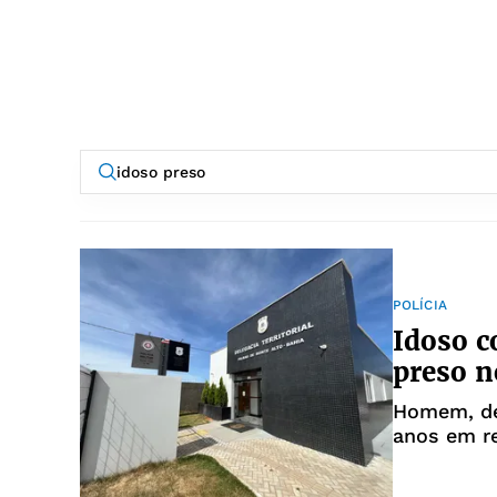
POLÍCIA
Idoso c
preso n
Homem, de 71 anos, vai cu
anos em r