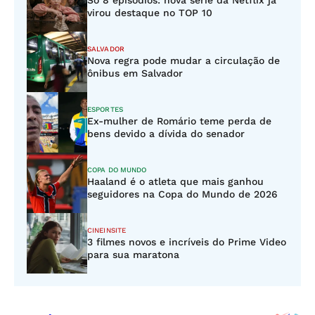
Só 8 episódios: nova série da Netflix já
virou destaque no TOP 10
SALVADOR
Nova regra pode mudar a circulação de
ônibus em Salvador
ESPORTES
Ex-mulher de Romário teme perda de
bens devido a dívida do senador
COPA DO MUNDO
Haaland é o atleta que mais ganhou
seguidores na Copa do Mundo de 2026
CINEINSITE
3 filmes novos e incríveis do Prime Video
para sua maratona