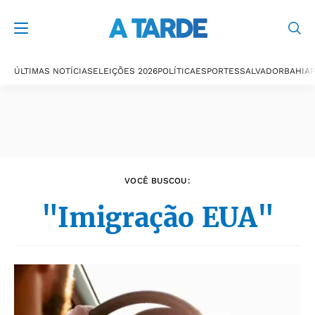
Últimas notícias
ÚLTIMAS NOTÍCIAS
ELEIÇÕES 2026
POLÍTICA
ESPORTES
SALVADOR
BAHIA
P
VOCÊ BUSCOU:
"Imigração EUA"